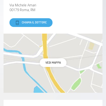
Via Michele Amari
00179 Roma, RM
Otosclerosi
CHIAMA IL DOTTORE
Polipo
Ascesso
Sindrome delle apnee notturne
Sindrome di Ménière
VEDI MAPPA
Barotraumatismo
Otite esterna
Orecchie ad ansa