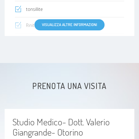
tonsillite
VISUALIZZA ALTRE INFORMAZIONI
Rinite
Roncopatia
Dispnea
Laringite
PRENOTA UNA VISITA
Faringite
Labirintite
Studio Medico- Dott. Valerio
Tosse
Giangrande- Otorino
Epistassi