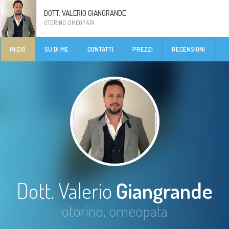
DOTT. VALERIO GIANGRANDE
OTORINO, OMEOPATA
INIZIO
SU DI ME
CONTATTI
PREZZI
RECENSIONI
Dott. Valerio
Giangrande
otorino, omeopata