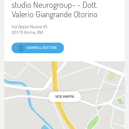
studio Neurogroup- - Dott.
Raffreddore
Valerio Giangrande Otorino
Bruciore di stomaco
Via Appia Nuova 45
00179 Roma, RM
Parotite
CHIAMA IL DOTTORE
Cupololitiasi
Sindrome di Sjögren
Calcolosi salivare
ipoacusia improvvisa
VEDI MAPPA
Vertigine
Autoimmunopatie