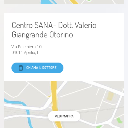
Tracheite
Centro SANA- Dott. Valerio
Colite
Giangrande Otorino
Connettivite
Via Peschiera 10
04011 Aprilia, LT
Gastrite
CHIAMA IL DOTTORE
Febbre e raffreddore da fieno
Disturbi delle ghiandole paratiroidee
Scialoadenite
ipertrofia dei turbinati
VEDI MAPPA